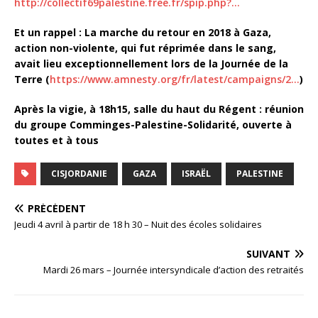
http://collectif69palestine.free.fr/spip.php?…
Et un rappel : La marche du retour en 2018 à Gaza,
action non-violente, qui fut réprimée dans le sang,
avait lieu exceptionnellement lors de la Journée de la
Terre (
https://www.amnesty.org/fr/latest/campaigns/2…
)
Après la vigie, à 18h15, salle du haut du Régent : réunion
du groupe Comminges-Palestine-Solidarité, ouverte à
toutes et à tous
CISJORDANIE
GAZA
ISRAËL
PALESTINE
PRÉCÉDENT
Jeudi 4 avril à partir de 18 h 30 – Nuit des écoles solidaires
SUIVANT
Mardi 26 mars – Journée intersyndicale d’action des retraités