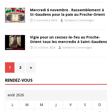
Mercredi 6 novembre . Rassemblement à
St-Gaudens pour la paix au Proche-Orient
2 novembre 2024
Solidaires Comminges
Vigie pour un cessez-le-feu au Proche-
Orient tous les mercredis à Saint-Gaudens
21 octobre 2024
Solidaires Comminges
1
2
»
RENDEZ-VOUS
août 2026
L
M
M
J
V
S
D