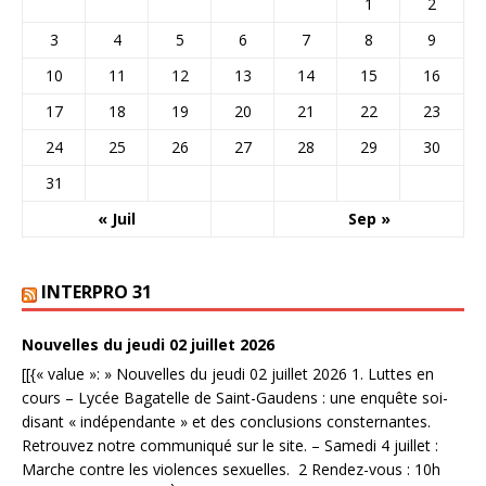
1
2
3
4
5
6
7
8
9
10
11
12
13
14
15
16
17
18
19
20
21
22
23
24
25
26
27
28
29
30
31
« Juil
Sep »
INTERPRO 31
Nouvelles du jeudi 02 juillet 2026
[[{« value »: » Nouvelles du jeudi 02 juillet 2026 1. Luttes en
cours – Lycée Bagatelle de Saint-Gaudens : une enquête soi-
disant « indépendante » et des conclusions consternantes.
Retrouvez notre communiqué sur le site. – Samedi 4 juillet :
Marche contre les violences sexuelles. 2 Rendez-vous : 10h