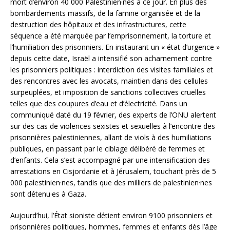
mort d’environ 40 000 Palestinien·nes à ce jour. En plus des
bombardements massifs, de la famine organisée et de la
destruction des hôpitaux et des infrastructures, cette
séquence a été marquée par l’emprisonnement, la torture et
l’humiliation des prisonniers. En instaurant un « état d’urgence »
depuis cette date, Israël a intensifié son acharnement contre
les prisonniers politiques : interdiction des visites familiales et
des rencontres avec les avocats, maintien dans des cellules
surpeuplées, et imposition de sanctions collectives cruelles
telles que des coupures d’eau et d’électricité. Dans un
communiqué daté du 19 février, des experts de l’ONU alertent
sur des cas de violences sexistes et sexuelles à l’encontre des
prisonnières palestiniennes, allant de viols à des humiliations
publiques, en passant par le ciblage délibéré de femmes et
d’enfants. Cela s’est accompagné par une intensification des
arrestations en Cisjordanie et à Jérusalem, touchant près de 5
000 palestinien·nes, tandis que des milliers de palestinien·nes
sont détenu·es à Gaza.
Aujourd’hui, l’État sioniste détient environ 9100 prisonniers et
prisonnières politiques, hommes, femmes et enfants dès l’âge