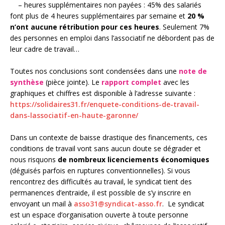
–
heures supplémentaires non payées
:
45% des salariés
font plus de 4 heures supplémentaires par semaine et
20 %
n’ont aucune rétribution pour ces heures
. Seulement 7%
des personnes en emploi dans l’associatif ne débordent pas de
leur cadre de travail…
T
outes nos conclusions
sont
condensées
dans une
note de
synthèse
(
pièce jointe
)
. Le
rapport complet
avec les
graphiques et chiffres est disponible à l
‘adresse suivante
:
https://solidaires31.fr/enquete-conditions-de-travail-
dans-lassociatif-en-haute-garonne/
Dans un contexte de baisse drastique des financements, ces
conditions de travail vont sans aucun doute se dégrader et
nous risquons
de nombreux licenciements économiques
(déguisés parfois en ruptures conventionnelles).
Si vous
rencontrez des difficultés au travail, l
e syndicat tient des
permanences
d’entraide
,
il est possible de s’y inscrire en
envoyant un mail à
asso31@syndicat-asso.fr
. Le syndicat
est un espace d’organisation ouverte à toute personne