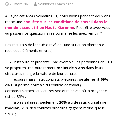
25 mars 2025
Solidaires Comminges
Au syndicat ASSO Solidaires 31, nous avons pendant deux ans
mené une
enquête sur les conditions de travail dans le
monde associatif en Haute-Garonne
.
P
eut-être
avez-
vous
vu passer nos questionnaires ou même les av
ez
rempli
?
Les résultats de l’enquête
révèl
ent une situation alarmante
(quelques éléments en vrac)
:
–
instabilité et précarité
: par exemple,
les personnes en CDI
se projettent majoritairement
moins de 5 ans
dans leurs
structures malgré la nature de leur contrat
;
–
recours massif aux contrats précaires :
seulement 69%
de CDI
(forme normale du contrat de travail)
comparativement aux autres secteurs privés où la moyenne
est de 85% ;
–
faibles salaires
:
seulement
20% au dessus du salaire
médian
, 70% des contrats précaires gagnent moins que le
SMIC ;