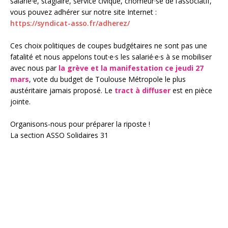
salarié·e, stagiaire, service civique, chômeur·se de l’associatif,
vous pouvez adhérer sur notre site Internet :
https://syndicat-asso.fr/adherez/
Ces choix politiques de coupes budgétaires ne sont pas une
fatalité et n
ous appelons tout·e·s les salarié·e·s à se mobiliser
avec nous
par
la grève et la manifestation ce jeudi 27
mars
, vote du budget de Toulouse Métropole le plus
austéritaire jamais proposé. Le
tract à diffuser
est en pièce
jointe.
Organisons-nous
pour préparer la riposte
!
La section ASSO Solidaires 31