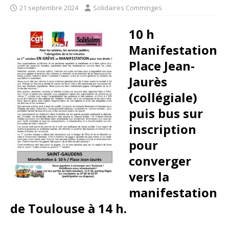
21 septembre 2024
Solidaires Comminges
10 h
Manifestation
Place Jean-
Jaurès
(collégiale)
puis bus sur
inscription
pour
converger
vers la
manifestation
de Toulouse à 14 h.