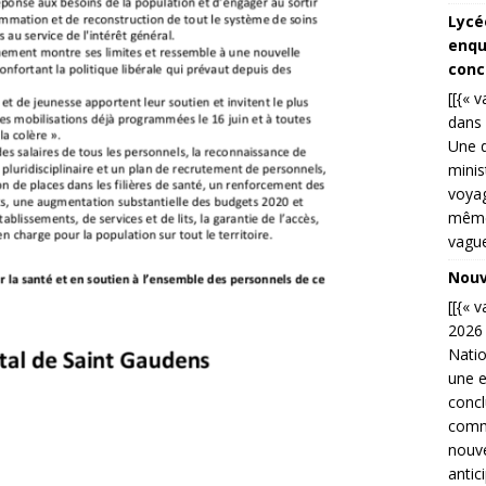
Lycé
enqu
conc
[[{« 
dans 
Une d
minis
voyag
même 
vague
Nouve
[[{« 
2026 
Natio
une e
concl
commu
nouve
antic