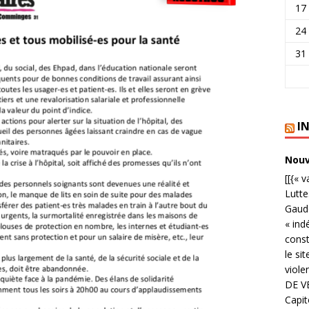
17
24
31
I
Nouve
[[{« 
Lutte
Gaude
« ind
cons
le si
viole
DE V
Capit