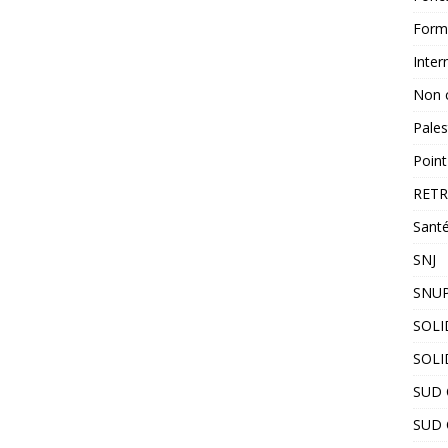
Form
Inter
Non 
Pales
Point
RETR
Santé
SNJ
SNUP
SOLI
SOLI
SUD C
SUD 