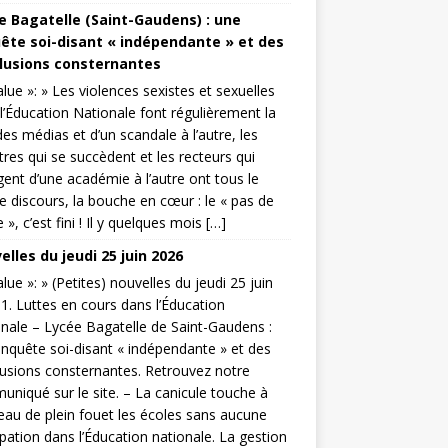
e Bagatelle (Saint-Gaudens) : une
ête soi-disant « indépendante » et des
lusions consternantes
value »: » Les violences sexistes et sexuelles
l’Éducation Nationale font régulièrement la
es médias et d’un scandale à l’autre, les
tres qui se succèdent et les recteurs qui
ent d’une académie à l’autre ont tous le
discours, la bouche en cœur : le « pas de
 », c’est fini ! Il y quelques mois […]
lles du jeudi 25 juin 2026
value »: » (Petites) nouvelles du jeudi 25 juin
1. Luttes en cours dans l’Éducation
nale – Lycée Bagatelle de Saint-Gaudens :
nquête soi-disant « indépendante » et des
usions consternantes. Retrouvez notre
niqué sur le site. – La canicule touche à
au de plein fouet les écoles sans aucune
ipation dans l’Éducation nationale. La gestion