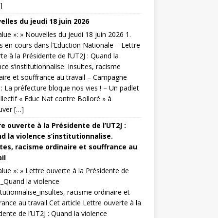
]
lles du jeudi 18 juin 2026
value »: » Nouvelles du jeudi 18 juin 2026 1.
s en cours dans l’Eduction Nationale – Lettre
te à la Présidente de l’UT2J : Quand la
nce s’institutionnalise. Insultes, racisme
aire et souffrance au travail – Campagne
: La préfecture bloque nos vies ! – Un padlet
llectif « Educ Nat contre Bolloré » à
uver […]
e ouverte à la Présidente de l’UT2J :
 la violence s’institutionnalise.
ltes, racisme ordinaire et souffrance au
il
value »: » Lettre ouverte à la Présidente de
J_Quand la violence
titutionnalise_insultes, racisme ordinaire et
rance au travail Cet article Lettre ouverte à la
dente de l’UT2J : Quand la violence