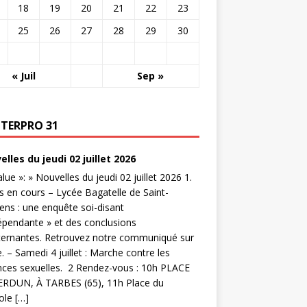
18
19
20
21
22
23
25
26
27
28
29
30
« Juil
Sep »
NTERPRO 31
lles du jeudi 02 juillet 2026
value »: » Nouvelles du jeudi 02 juillet 2026 1.
s en cours – Lycée Bagatelle de Saint-
ns : une enquête soi-disant
épendante » et des conclusions
ternantes. Retrouvez notre communiqué sur
te. – Samedi 4 juillet : Marche contre les
nces sexuelles. 2 Rendez-vous : 10h PLACE
ERDUN, À TARBES (65), 11h Place du
ole […]