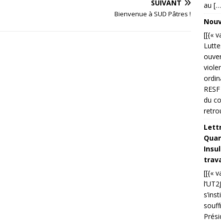
SUIVANT
au […
Bienvenue à SUD Pâtres !
Nouve
[[{« 
Lutte
ouver
viole
ordin
RESF 
du co
retro
Lettr
Quand
Insu
trava
[[{« 
l’UT2
s’ins
souff
Prési