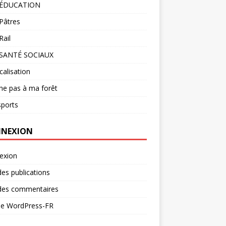
 ÉDUCATION
Pâtres
ail
SANTÉ SOCIAUX
calisation
he pas à ma forêt
sports
NEXION
exion
des publications
 des commentaires
 de WordPress-FR