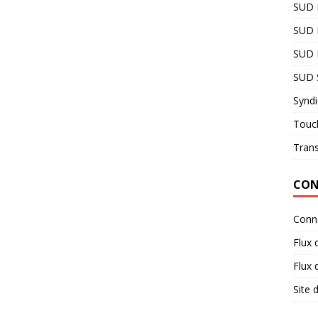
SUD
SUD 
SUD R
SUD 
Syndi
Touc
Tran
CON
Conn
Flux 
Flux
Site