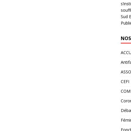
s’ins
souff
Sud E
Publi
NOS
ACCU
Antif
ASS
CEFI
COM
Coron
Déba
Fémi
Fonct