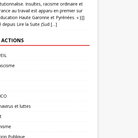
titutionnalise. Insultes, racisme ordinaire et
rance au travail est apparu en premier sur
ducation Haute Garonne et Pyrénées. « }]]
é depuis Lire la Suite (Sud […]
 ACTIONS
EIL
ascisme
O
ICO
avirus et luttes
t
nisme
ion Publique