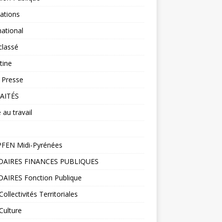
ations
national
classé
tine
 Presse
AITÉS
 au travail
FEN Midi-Pyrénées
DAIRES FINANCES PUBLIQUES
DAIRES Fonction Publique
ollectivités Territoriales
Culture