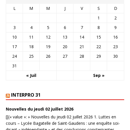
L
M
M
J
V
S
D
1
2
3
4
5
6
7
8
9
10
11
12
13
14
15
16
17
18
19
20
21
22
23
24
25
26
27
28
29
30
31
« Juil
Sep »
INTERPRO 31
Nouvelles du jeudi 02 juillet 2026
[[{« value »: » Nouvelles du jeudi 02 juillet 2026 1. Luttes en
cours – Lycée Bagatelle de Saint-Gaudens : une enquête soi-
disant « indépendante » et des conclusions consternantes.