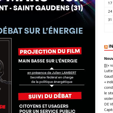
17
24
31
I
Nouve
[[{« 
Lutte
Gaude
« ind
cons
le si
viole
DE V
Capit