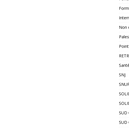
Form
Inter
Non 
Pales
Point
RETR
Santé
SNJ
SNUP
SOLI
SOLI
SUD C
SUD 