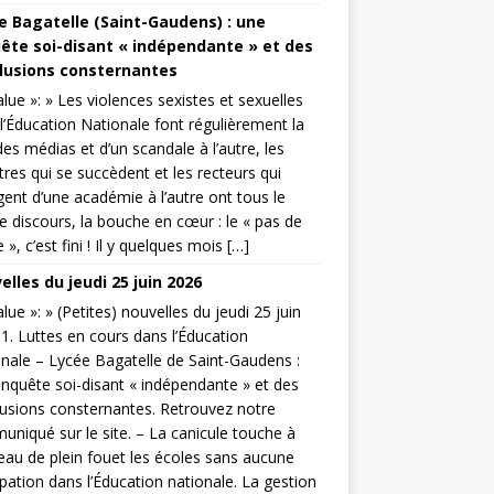
e Bagatelle (Saint-Gaudens) : une
ête soi-disant « indépendante » et des
lusions consternantes
value »: » Les violences sexistes et sexuelles
l’Éducation Nationale font régulièrement la
es médias et d’un scandale à l’autre, les
tres qui se succèdent et les recteurs qui
ent d’une académie à l’autre ont tous le
discours, la bouche en cœur : le « pas de
 », c’est fini ! Il y quelques mois […]
lles du jeudi 25 juin 2026
value »: » (Petites) nouvelles du jeudi 25 juin
1. Luttes en cours dans l’Éducation
nale – Lycée Bagatelle de Saint-Gaudens :
nquête soi-disant « indépendante » et des
usions consternantes. Retrouvez notre
niqué sur le site. – La canicule touche à
au de plein fouet les écoles sans aucune
ipation dans l’Éducation nationale. La gestion