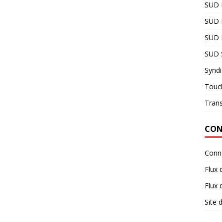
SUD
SUD 
SUD R
SUD 
Syndi
Touc
Tran
CON
Conn
Flux 
Flux
Site