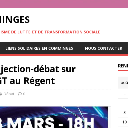
MINGES
ALISME DE LUTTE ET DE TRANSFORMATION SOCIALE
LIENS SOLIDAIRES EN COMMINGES
NOUS CONTACTER
ojection-débat sur
REN
CGT au Régent
aoû
L
Débat
0
3
10