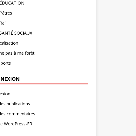
 ÉDUCATION
Pâtres
ail
SANTÉ SOCIAUX
calisation
he pas à ma forêt
sports
NEXION
exion
des publications
 des commentaires
 de WordPress-FR