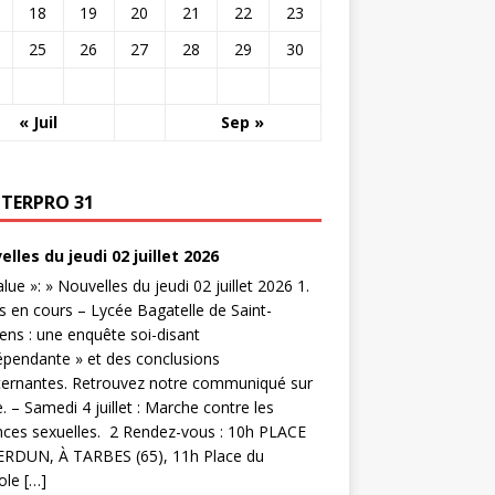
18
19
20
21
22
23
25
26
27
28
29
30
« Juil
Sep »
NTERPRO 31
lles du jeudi 02 juillet 2026
value »: » Nouvelles du jeudi 02 juillet 2026 1.
s en cours – Lycée Bagatelle de Saint-
ns : une enquête soi-disant
épendante » et des conclusions
ternantes. Retrouvez notre communiqué sur
te. – Samedi 4 juillet : Marche contre les
nces sexuelles. 2 Rendez-vous : 10h PLACE
ERDUN, À TARBES (65), 11h Place du
ole […]