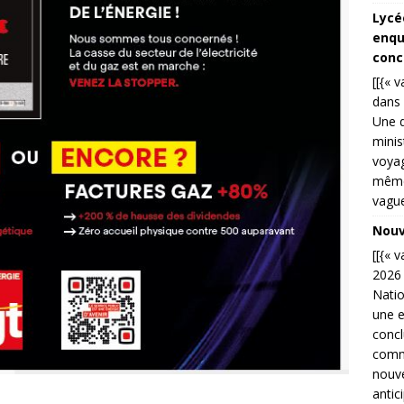
Lycé
enqu
conc
[[{« 
dans 
Une d
minis
voyag
même 
vague
Nouve
[[{« 
2026 
Natio
une e
concl
commu
nouve
antic