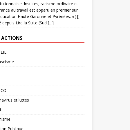
titutionnalise. Insultes, racisme ordinaire et
rance au travail est apparu en premier sur
ducation Haute Garonne et Pyrénées. « }]]
é depuis Lire la Suite (Sud […]
 ACTIONS
EIL
ascisme
O
ICO
avirus et luttes
t
nisme
ion Publique