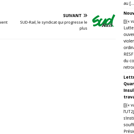
au […
Nouve
SUIVANT
[[{« 
aient
SUD-Rail, le syndicat qui progresse le
Lutte
plus
ouver
viole
ordin
RESF 
du co
retro
Lettr
Quand
Insu
trava
[[{« 
l’UT2
s’ins
souff
Prési