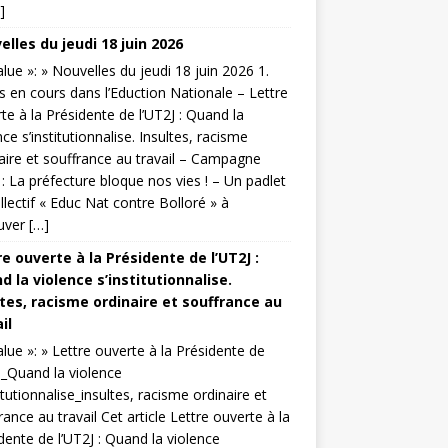
]
lles du jeudi 18 juin 2026
value »: » Nouvelles du jeudi 18 juin 2026 1.
s en cours dans l’Eduction Nationale – Lettre
te à la Présidente de l’UT2J : Quand la
nce s’institutionnalise. Insultes, racisme
aire et souffrance au travail – Campagne
: La préfecture bloque nos vies ! – Un padlet
llectif « Educ Nat contre Bolloré » à
uver […]
e ouverte à la Présidente de l’UT2J :
 la violence s’institutionnalise.
ltes, racisme ordinaire et souffrance au
il
value »: » Lettre ouverte à la Présidente de
J_Quand la violence
titutionnalise_insultes, racisme ordinaire et
rance au travail Cet article Lettre ouverte à la
dente de l’UT2J : Quand la violence