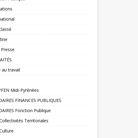
ations
national
classé
tine
 Presse
AITÉS
 au travail
FEN Midi-Pyrénées
DAIRES FINANCES PUBLIQUES
DAIRES Fonction Publique
ollectivités Territoriales
Culture