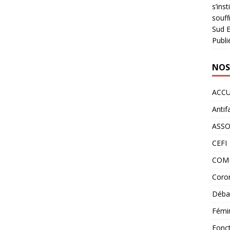
s’ins
souff
Sud E
Publi
NOS
ACCU
Antif
ASS
CEFI
COM
Coron
Déba
Fémi
Fonct