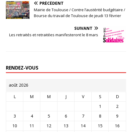
PRÉCÉDENT
Mairie de Toulouse / Contre l’austérité budgétaire /
Bourse du travail de Toulouse de jeudi 13 février
SUIVANT
Les retraités et retraitées manifesteront le 8 mars
RENDEZ-VOUS
août 2026
L
M
M
J
V
S
D
1
2
3
4
5
6
7
8
9
10
11
12
13
14
15
16