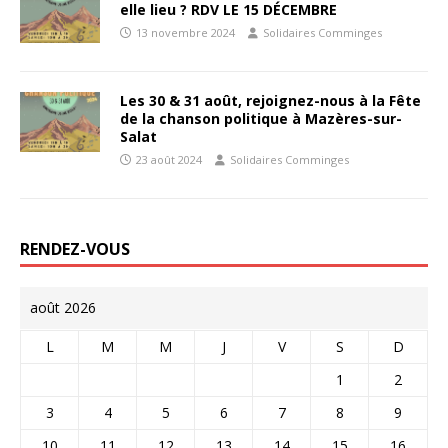
elle lieu ? RDV LE 15 DÉCEMBRE
13 novembre 2024
Solidaires Comminges
Les 30 & 31 août, rejoignez-nous à la Fête
de la chanson politique à Mazères-sur-
Salat
23 août 2024
Solidaires Comminges
RENDEZ-VOUS
août 2026
L
M
M
J
V
S
D
1
2
3
4
5
6
7
8
9
10
11
12
13
14
15
16