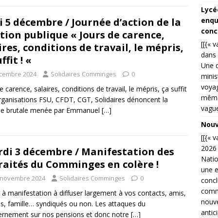
Lycé
i 5 décembre / Journée d’action de la
enqu
conc
tion publique « Jours de carence,
[[{« 
ires, conditions de travail, le mépris,
dans 
ffit ! «
Une d
cembre 2024
Solidaires Comminges
0
minis
voyag
e carence, salaires, conditions de travail, le mépris, ça suffit
même 
organisations FSU, CFDT, CGT, Solidaires dénoncent la
vague
que brutale menée par Emmanuel
[…]
Nouve
[[{« 
2026 
di 3 décembre / Manifestation des
Natio
raités du Comminges en colère !
une e
 novembre 2024
Solidaires Comminges
0
concl
commu
 à manifestation à diffuser largement à vos contacts, amis,
nouve
ns, famille… syndiqués ou non. Les attaques du
antic
rnement sur nos pensions et donc notre
[…]