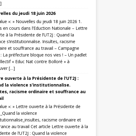
]
lles du jeudi 18 juin 2026
value »: » Nouvelles du jeudi 18 juin 2026 1.
s en cours dans l’Eduction Nationale – Lettre
te à la Présidente de l’UT2J : Quand la
nce s’institutionnalise. Insultes, racisme
aire et souffrance au travail – Campagne
: La préfecture bloque nos vies ! – Un padlet
llectif « Educ Nat contre Bolloré » à
uver […]
e ouverte à la Présidente de l’UT2J :
 la violence s’institutionnalise.
ltes, racisme ordinaire et souffrance au
il
value »: » Lettre ouverte à la Présidente de
J_Quand la violence
titutionnalise_insultes, racisme ordinaire et
rance au travail Cet article Lettre ouverte à la
dente de l’UT2J : Quand la violence