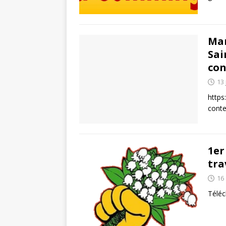
Man
Sai
con
13 
https
conte
1er
tra
16 
Téléch