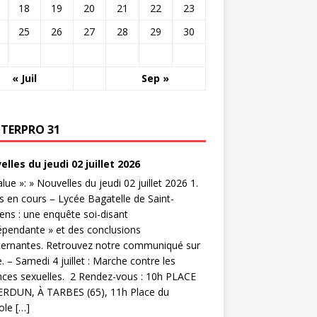
18
19
20
21
22
23
25
26
27
28
29
30
« Juil
Sep »
NTERPRO 31
lles du jeudi 02 juillet 2026
value »: » Nouvelles du jeudi 02 juillet 2026 1.
s en cours – Lycée Bagatelle de Saint-
ns : une enquête soi-disant
épendante » et des conclusions
ternantes. Retrouvez notre communiqué sur
te. – Samedi 4 juillet : Marche contre les
nces sexuelles. 2 Rendez-vous : 10h PLACE
ERDUN, À TARBES (65), 11h Place du
ole […]