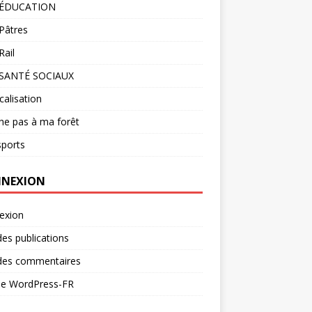
 ÉDUCATION
Pâtres
ail
SANTÉ SOCIAUX
calisation
he pas à ma forêt
sports
NEXION
exion
des publications
 des commentaires
 de WordPress-FR