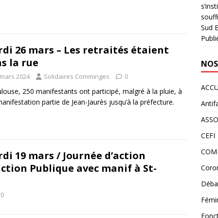
s’ins
souff
Sud E
Publi
di 26 mars – Les retraités étaient
s la rue
NOS
 mars 2024
Solidaires Comminges
0
ACCU
louse, 250 manifestants ont participé, malgré à la pluie, à
anifestation partie de Jean-Jaurès jusqu’à la préfecture.
Antif
ASS
CEFI
COM
di 19 mars / Journée d’action
ction Publique avec manif à St-
Coron
Déba
0
Fémi
Fonct