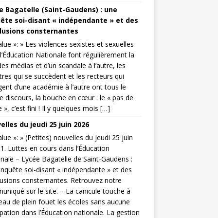
e Bagatelle (Saint-Gaudens) : une
ête soi-disant « indépendante » et des
lusions consternantes
value »: » Les violences sexistes et sexuelles
l’Éducation Nationale font régulièrement la
es médias et d’un scandale à l’autre, les
tres qui se succèdent et les recteurs qui
ent d’une académie à l’autre ont tous le
discours, la bouche en cœur : le « pas de
 », c’est fini ! Il y quelques mois […]
lles du jeudi 25 juin 2026
value »: » (Petites) nouvelles du jeudi 25 juin
1. Luttes en cours dans l’Éducation
nale – Lycée Bagatelle de Saint-Gaudens :
nquête soi-disant « indépendante » et des
usions consternantes. Retrouvez notre
niqué sur le site. – La canicule touche à
au de plein fouet les écoles sans aucune
ipation dans l’Éducation nationale. La gestion