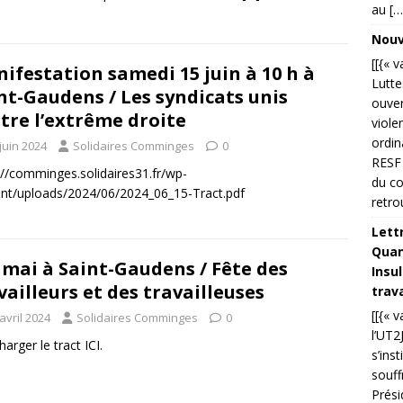
au […
Nouve
[[{« 
ifestation samedi 15 juin à 10 h à
Lutte
nt-Gaudens / Les syndicats unis
ouver
tre l’extrême droite
viole
ordin
juin 2024
Solidaires Comminges
0
RESF 
://comminges.solidaires31.fr/wp-
du co
nt/uploads/2024/06/2024_06_15-Tract.pdf
retro
Lettr
Quand
 mai à Saint-Gaudens / Fête des
Insu
vailleurs et des travailleuses
trava
[[{« 
avril 2024
Solidaires Comminges
0
l’UT2
arger le tract ICI.
s’ins
souff
Prési