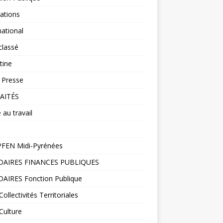
ations
national
classé
tine
 Presse
AITÉS
 au travail
FEN Midi-Pyrénées
DAIRES FINANCES PUBLIQUES
DAIRES Fonction Publique
ollectivités Territoriales
Culture