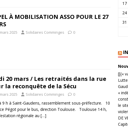
17
24
EL À MOBILISATION ASSO POUR LE 27
31
RS
 mars 2025
Solidaires Comminges
0
I
Nouve
[[{« 
di 20 mars / Les retraités dans la rue
Lutte
r la reconquête de la Sécu
Gaude
« ind
 mars 2025
Solidaires Comminges
0
cons
 9 h à Saint-Gaudens, rassemblement sous-préfecture. 10
le si
ace Pégot pour le bus, direction Toulouse. Toulouse 14 h,
viole
estation régionale au
[…]
DE V
Capit