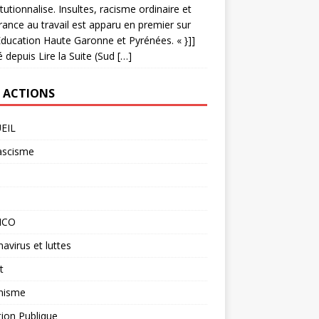
titutionnalise. Insultes, racisme ordinaire et
rance au travail est apparu en premier sur
ducation Haute Garonne et Pyrénées. « }]]
é depuis Lire la Suite (Sud […]
 ACTIONS
EIL
ascisme
O
ICO
avirus et luttes
t
nisme
ion Publique