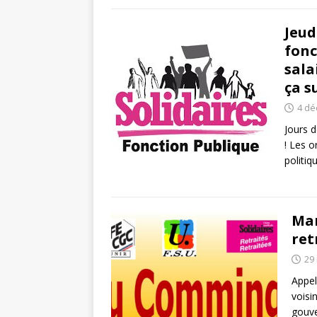
Jeud
fonc
sala
ça su
4 dé
Jours d
! Les 
politi
Mar
ret
29
Appel
voisi
gouve