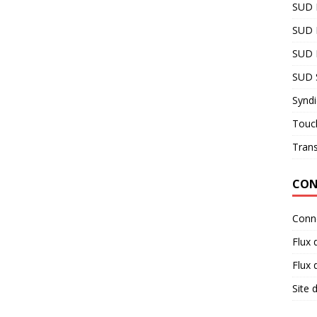
SUD
SUD 
SUD R
SUD 
Syndi
Touc
Tran
CON
Conn
Flux 
Flux
Site