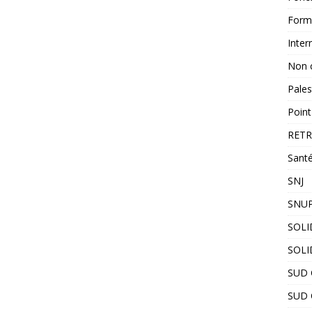
Form
Inter
Non 
Pales
Point
RETR
Santé
SNJ
SNUP
SOLI
SOLI
SUD C
SUD 