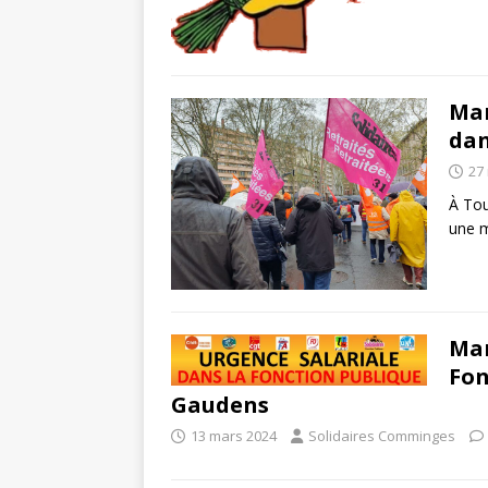
Mar
dan
27
À Tou
une m
Mar
Fon
Gaudens
13 mars 2024
Solidaires Comminges