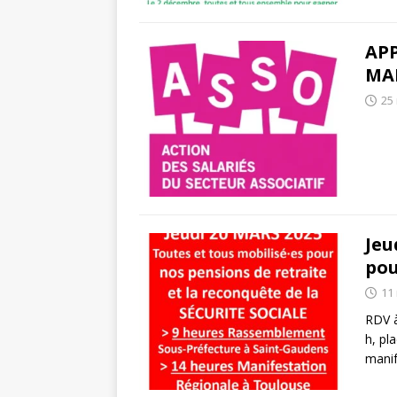
APP
MA
25
Jeu
pou
11
RDV à
h, pl
manif