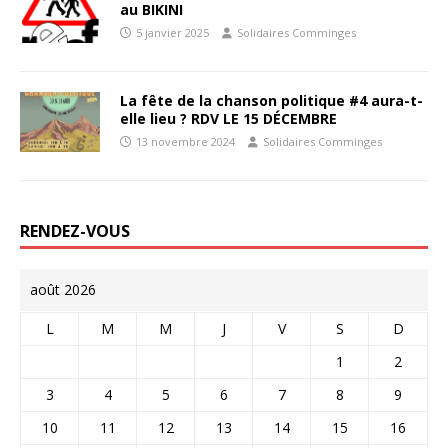
au BIKINI
5 janvier 2025
Solidaires Comminges
La fête de la chanson politique #4 aura-t-
elle lieu ? RDV LE 15 DÉCEMBRE
13 novembre 2024
Solidaires Comminges
RENDEZ-VOUS
août 2026
L
M
M
J
V
S
D
1
2
3
4
5
6
7
8
9
10
11
12
13
14
15
16